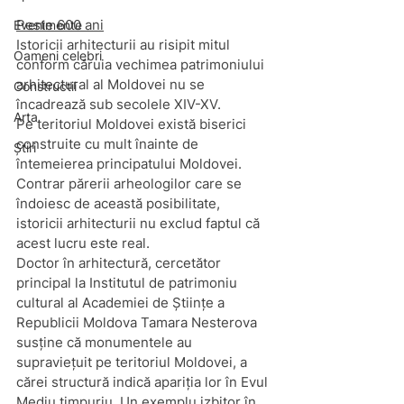
Peste 600 ani
Evenimente
Istoricii arhitecturii au risipit mitul 
Oameni celebri
conform căruia vechimea patrimoniului 
arhitectural al Moldovei nu se 
Constructii
încadrează sub secolele XIV-XV.
Arta
Pe teritoriul Moldovei există biserici 
construite cu mult înainte de 
Știri
întemeierea principatului Moldovei. 
Contrar părerii arheologilor care se 
îndoiesc de această posibilitate, 
istoricii arhitecturii nu exclud faptul că 
acest lucru este real.
Doctor în arhitectură, cercetător 
principal la Institutul de patrimoniu 
cultural al Academiei de Științe a 
Republicii Moldova Tamara Nesterova 
susține că monumentele au 
supraviețuit pe teritoriul Moldovei, a 
cărei structură indică apariția lor în Evul 
Mediu timpuriu. Un exemplu izbitor în 