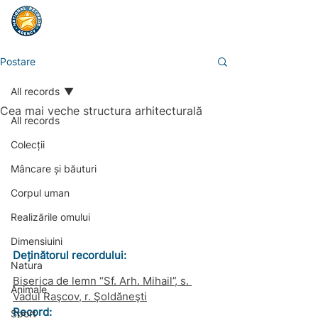
Postare
All records
Cea mai veche structura arhitecturală
All records
Colecții
Mâncare și băuturi
Corpul uman
Realizările omului
Dimensiuini
Deținătorul recordului:
Natura
Biserica de lemn “Sf. Arh. Mihail”, s. 
Animale
Vadul Raşcov, r. Şoldăneşti
Record: 
Sport