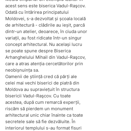
acest sens este biserica Vadul-Raşcov.
Odată cu întărirea principatului 
Moldovei, s-a dezvoltat și școala locală 
de arhitectură - clădirile au ieșit, parcă 
dintr-un atelier, deoarece, în ciuda unor 
variații, au fost ridicate într-un singur 
concept arhitectural. Nu același lucru 
se poate spune despre Biserica 
Arhanghelului Mihail din Vadul-Raşcov, 
care a atras atenția cercetătorilor prin 
neobișnuința sa.
Oamenii de știință cred că părți ale 
celei mai vechi biserici de piatră din 
Moldova au supraviețuit în structura 
bisericii Vadul-Raşcov. Cu toate 
acestea, după cum remarcă experții, 
riscăm să pierdem un monument 
arhitectural unic chiar înainte ca toate 
secretele sale să fie dezvăluite. În 
interiorul templului s-au format fisuri 