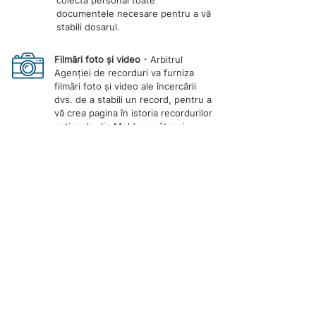
colecta personal toate
documentele necesare pentru a vă
stabili dosarul.
Filmări foto și video
- Arbitrul
Agenției de recorduri va furniza
filmări foto și video ale încercării
dvs. de a stabili un record, pentru a
vă crea pagina în istoria recordurilor
naționale din Moldova cât mai
curând posibil.
Prețul serviciului *:
2999 MDL
*
Prețul include prezența Arbitrului Agenției de
r
ecorduri, înregistrare foto și video în timpul
evenimentului de stabilire a recordului, care durează
până la 4 ore.
Atenţie!
Pentru evenimente de stabilire a recordului mai
lungi de 4 ore, se aplică taxe suplimentare. Contactați-
ne pentru mai multe informații.
Înregistrează recordul