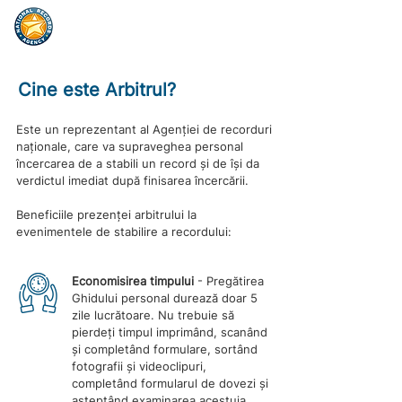
Cine este Arbitrul?
Este un reprezentant al Agenției de recorduri
naționale, care va supraveghea personal
încercarea de a stabili un record și de își da
verdictul imediat după finisarea încercării.
Beneficiile prezenței arbitrului la
evenimentele de stabilire a recordului:
Economisirea timpului
- Pregătirea
Ghidului personal durează doar 5
zile lucrătoare. Nu trebuie să
pierdeți timpul imprimând, scanând
și completând formulare, sortând
fotografii și videoclipuri,
completând formularul de dovezi și
așteptând examinarea acestuia.