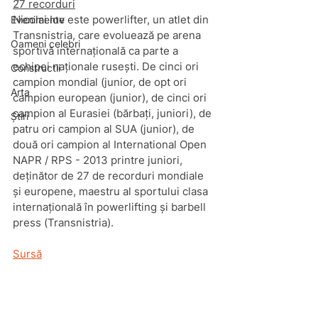
27 recorduri
Nicolai Iov este powerlifter, un atlet din 
Evenimente
Transnistria, care evoluează pe arena 
Oameni celebri
sportivă internațională ca parte a 
echipei naționale rusești. De cinci ori 
Constructii
campion mondial (junior, de opt ori 
Arta
campion european (junior), de cinci ori 
campion al Eurasiei (bărbați, juniori), de 
Știri
patru ori campion al SUA (junior), de 
două ori campion al International Open 
NAPR / RPS - 2013 printre juniori, 
deținător de 27 de recorduri mondiale 
și europene, maestru al sportului clasa 
internațională în powerlifting și barbell 
press (Transnistria).
S
ursă