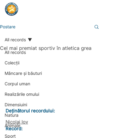
Postare
All records
Cel mai premiat sportiv în atletica grea
All records
Colecții
Mâncare și băuturi
Corpul uman
Realizările omului
Dimensiuini
Deținătorul recordului:
Natura
Nicolai Iov
Animale
Record: 
Sport