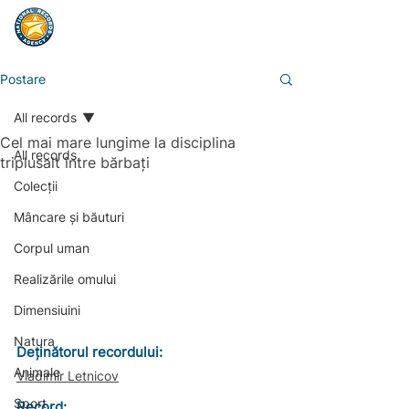
Postare
All records
Cel mai mare lungime la disciplina
All records
triplusalt între bărbați
Colecții
Mâncare și băuturi
Corpul uman
Realizările omului
Dimensiuini
Natura
Deținătorul recordului:                        
Animale
Vladimir Letnicov
Sport
Record: 