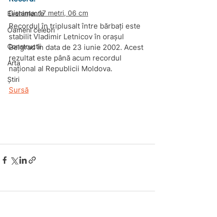
Distanța: 17 metri, 06 cm
Evenimente
Recordul în triplusalt între bărbați este 
Oameni celebri
stabilit Vladimir Letnicov în orașul 
Constructii
Belgrad în data de 23 iunie 2002. Acest 
rezultat este până acum recordul 
Arta
național al Republicii Moldova.
Știri
Sursă
Comentarii