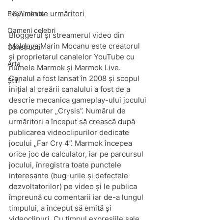
16,7 mln de urmăritori
Evenimente
Oameni celebri
Bloggerul și streamerul video din 
Moldova Marin Mocanu este creatorul 
Constructii
și proprietarul canalelor YouTube cu 
Arta
numele Marmok și Marmok Live. 
Canalul a fost lansat în 2008 și scopul 
Știri
inițial al creării canalului a fost de a 
descrie mecanica gameplay-ului jocului 
pe computer „Crysis”. Numărul de 
urmăritori a început să crească după 
publicarea videoclipurilor dedicate 
jocului „Far Cry 4”. Marmok începea 
orice joc de calculator, iar pe parcursul 
jocului, înregistra toate punctele 
interesante (bug-urile și defectele 
dezvoltatorilor) pe video și le publica 
împreună cu comentarii iar de-a lungul 
timpului, a început să emită și 
videoclipuri. Cu timpul expresiile sale 