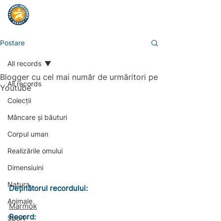
Postare
All records
Blogger cu cel mai număr de urmăritori pe
All records
Youtube
Colecții
Mâncare și băuturi
Corpul uman
Realizările omului
Dimensiuini
Natura
Deținătorul recordului:
Animale
Marmok
Record: 
Sport