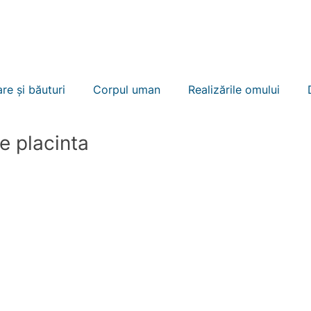
ULI
BUSINESS RECORD
ÎNVITĂ ARBITRUL
ÎNREG
re și băuturi
Corpul uman
Realizările omului
e placinta
t
Evenimente
Oameni celebri
Constructii