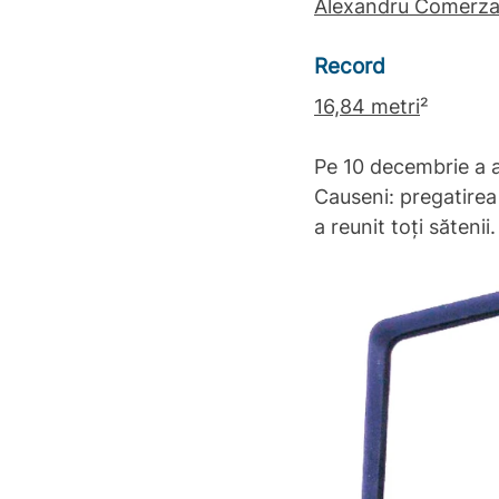
Alexandru Comerz
Record
16,84 metri
²
Pe 10 decembrie a a
Causeni: pregatirea 
a reunit toți sătenii.