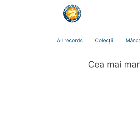
RECORDURI
REG
All records
Colecții
Mânca
Cea mai mar
Natura
Animale
Spor