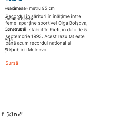
Înălțimea: 1 metru 95 cm
Evenimente
Recordul în sărituri în înălțime între 
Oameni celebri
femei aparține sportivei Olga Bolșova, 
Constructii
care a fost stabilit în Rieti, în data de
 5 
septembrie 1993. 
Acest rezultat este 
Arta
până acum recordul național al 
Republicii Moldova. 
Știri
Sursă