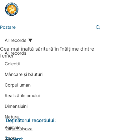
Postare
All records
Cea mai înaltă săritură în înălțime dintre
All records
femei
Colecții
Mâncare și băuturi
Corpul uman
Realizările omului
Dimensiuini
Natura
Deținătorul recordului:                        
Animale
Olga Bolșova
Sport
Record: 