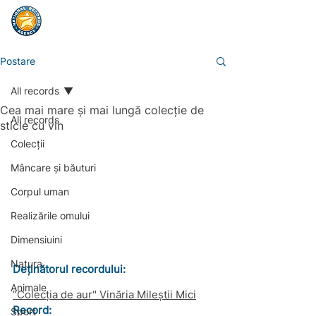
Postare
All records
Cea mai mare și mai lungă colecție de
All records
sticle cu vin
Colecții
Mâncare și băuturi
Corpul uman
Realizările omului
Dimensiuini
Natura
Deținătorul recordului:
Animale
”Colecția de aur" Vinăria Mileștii Mici
Record: 
Sport