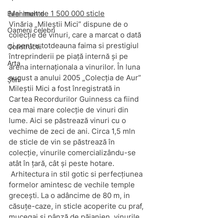
Mai mult de 1 500 000 sticle
Evenimente
Vinăria „Mileștii Mici” dispune de o 
Oameni celebri
colecție de vinuri, care a marcat o dată 
și pentru totdeauna faima si prestigiul 
Constructii
întreprinderii pe piață internă și pe 
Arta
arena internaționala a vinurilor. În luna 
august a anului 2005 „Colecția de Aur” 
Știri
Mileștii Mici a fost înregistrată in 
Cartea Recordurilor Guinness ca fiind 
cea mai mare colecție de vinuri din 
lume. Aici se păstrează vinuri cu o 
vechime de zeci de ani. Circa 1,5 mln 
de sticle de vin se păstrează în 
colecție, vinurile comercializându-se 
atât în țară, cât și peste hotare.
 Arhitectura in stil gotic si perfecțiunea 
formelor amintesc de vechile temple 
grecești. La o adâncime de 80 m, in 
căsuțe-caze, in sticle acoperite cu praf, 
mucegai si pânză de păianjen, vinurile 