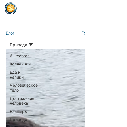
Блог
Природа
All records
Коллекции
Еда и
напики
Человеческое
тело
Достижения
человека
Размеры
Природа