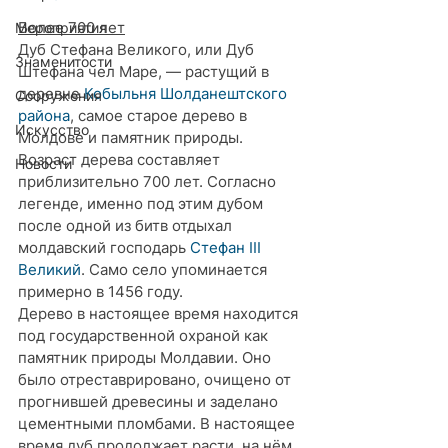
Более 700 лет
Мероприятия
Дуб Стефана Великого, или Дуб 
Знаменитости
Штефана чел Маре, — растущий в 
деревне 
Кобыльня
Шолданештского 
Сооружения
района
, самое старое дерево в 
Искусство
Молдове и памятник природы. 
Возраст дерева составляет 
Новости
приблизительно 700 лет. Согласно 
легенде, именно под этим дубом 
после одной из битв отдыхал 
молдавский господарь 
Стефан III 
Великий
. Само село упоминается 
примерно в 1456 году.
Дерево в настоящее время находится 
под государственной охраной как 
памятник природы Молдавии. Оно 
было отреставрировано, очищено от 
прогнившей древесины и заделано 
цементными пломбами. В настоящее 
время дуб продолжает расти, на нём 