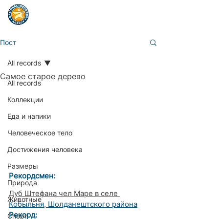
Пост
All records
Самое старое дерево
All records
Коллекции
Еда и напики
Человеческое тело
Достижения человека
Размеры
Рекордсмен:
Природа
Дуб Штефана чел Маре в селе 
Животные
Кобыльня
, 
Шолданештского района
Рекорд:  
Спорт