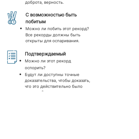
доброта, верность.
С возможностью
быть
побитым
Можно ли побить этот рекорд?
Все рекорды должны быть
открыты для оспаривания.
Подтверждаемый
Можно ли этот рекорд
оспорить?
Будут ли доступны точные
доказательства, чтобы доказать,
что это действительно было
сделано?
На основе одной
переменной
Основан ли рекорд на одной
превосходной степени и
измерен в одной единице
измерения?