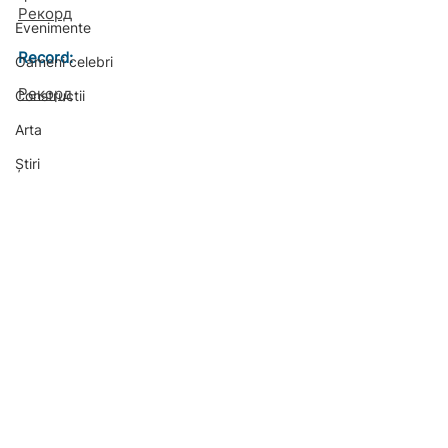
Рекорд
Evenimente
Record: 
Oameni celebri
Рекорд
Constructii
Arta
Știri