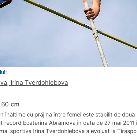
                      
va, Irina Tverdohlebova
i 60 cm
în înălțime cu prăjina între femei este stabilit de două
est record Ecaterina Abramova
în data de 27 mai 2011 î
mai sportiva Irina Tverdohlebova a evoluat la Tiraspol c