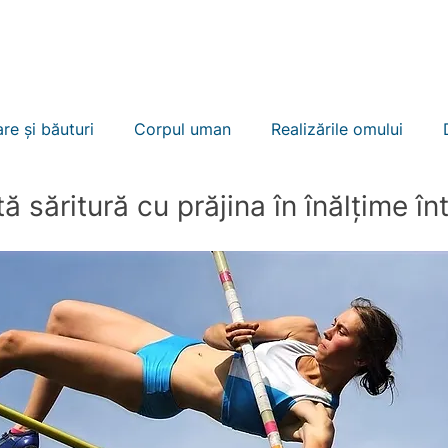
ULI
BUSINESS RECORD
ÎNVITĂ ARBITRUL
ÎNREG
re și băuturi
Corpul uman
Realizările omului
ă săritură cu prăjina în înălțime în
t
Evenimente
Oameni celebri
Constructii