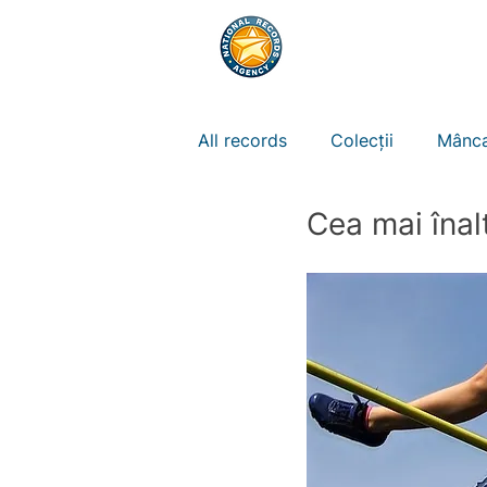
RECORDURI
REG
All records
Colecții
Mânca
Cea mai înalt
Natura
Animale
Spor