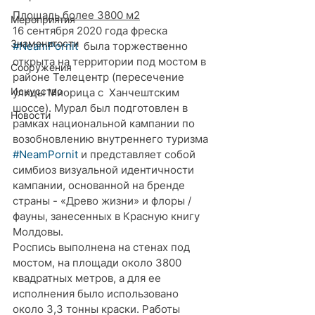
Площадь более 3800 м2
Мероприятия
16 сентября 2020 года фреска 
Знаменитости
#NeamPornit
  была торжественно 
открыта на территории под мостом в 
Сооружения
районе Телецентр (пересечение 
Искусство
улицы Миорица с  Ханчештским 
шоссе). Мурал был подготовлен в 
Новости
рамках национальной кампании по 
возобновлению внутреннего туризма 
#NeamPornit
 и представляет собой 
симбиоз визуальной идентичности 
кампании, основанной на бренде 
страны - «Древо жизни» и флоры / 
фауны, занесенных в Красную книгу 
Молдовы.
Роспись выполнена на стенах под 
мостом, на площади около 3800 
квадратных метров, а для ее 
исполнения было использовано 
около 3,3 тонны краски. Работы 