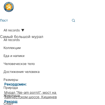
Пост
All records
Самый большой мурал
All records
Коллекции
Еда и напики
Человеческое тело
Достижения человека
Размеры
Рекордсмен:
Природа
Мурал "Ne-am pornit", мост на 
Животные
Хынчестском шоссе, Кишинев
Рекорд: 
Спорт