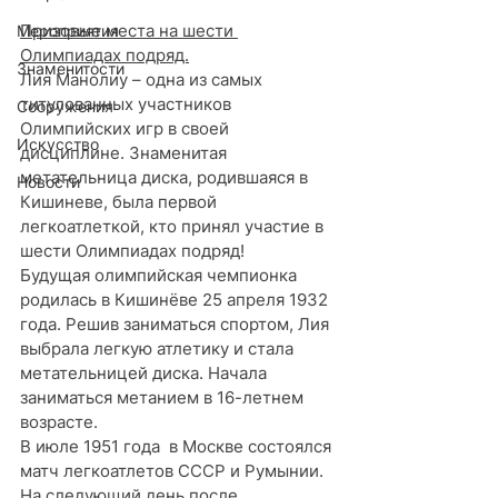
Призовые места на шести 
Мероприятия
Олимпиадах подряд.
Знаменитости
Лия Манолиу – одна из самых 
титулованных участников 
Сооружения
Олимпийских игр в своей 
Искусство
дисциплине. Знаменитая 
метательница диска, родившаяся в 
Новости
Кишиневе, была первой 
легкоатлеткой, кто принял участие в 
шести Олимпиадах подряд!
Будущая олимпийская чемпионка 
родилась в Кишинёве 25 апреля 1932 
года. Решив заниматься спортом, Лия 
выбрала легкую атлетику и стала 
метательницей диска. Начала 
заниматься метанием в 16-летнем 
возрасте.
В июле 1951 года  в Москве состоялся 
матч легкоатлетов СССР и Румынии. 
На следующий день после 