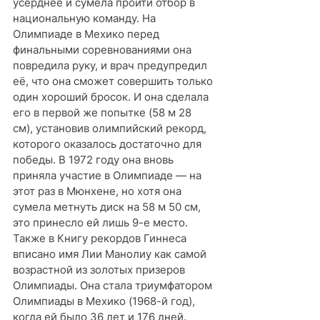
усерднее и сумела пройти отбор в 
национальную команду. На 
Олимпиаде в Мехико перед 
финальными соревнованиями она 
повредила руку, и врач предупредил 
её, что она сможет совершить только 
один хороший бросок. И она сделала 
его в первой же попытке (58 м 28 
см), установив олимпийский рекорд, 
которого оказалось достаточно для 
победы. В 1972 году она вновь 
приняла участие в Олимпиаде — на 
этот раз в Мюнхене, но хотя она 
сумела метнуть диск на 58 м 50 см, 
это принесло ей лишь 9-е место.
Также в Книгу рекордов Гиннеса 
вписано имя Лии Манолиу как самой 
возрастной из золотых призеров 
Олимпиады. Она стала триумфатором 
Олимпиады в Мехико (1968-й год), 
когда ей было 36 лет и 176 дней.