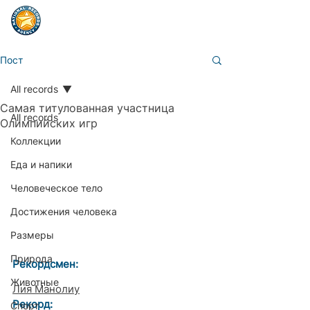
Пост
All records
Самая титулованная участница
All records
Олимпийских игр
Коллекции
Еда и напики
Человеческое тело
Достижения человека
Размеры
Природа
Рекордсмен:
Животные
Лия Манолиу
Рекорд: 
Спорт