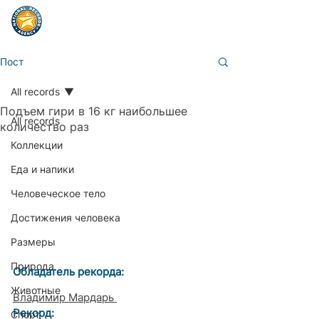
Пост
All records
Подъем гири в 16 кг наибольшее
All records
количество раз
Коллекции
Еда и напики
Человеческое тело
Достижения человека
Размеры
Природа
Обладатель рекорда: 
Животные
Владимир Мардарь 
Рекорд: 
Спорт