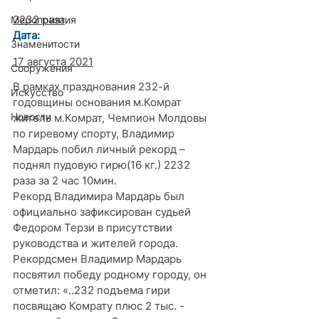
2232 раза
Мероприятия
Дата: 
Знаменитости
17 августа 2021
Сооружения
В рамках празднования 232-й 
Искусство
годовщины основания м.Комрат 
Новости
житель м.Комрат, Чемпион Молдовы 
по гиревому спорту, Владимир 
Мардарь побил личный рекорд – 
поднял пудовую гирю(16 кг.) 2232 
раза за 2 час 10мин.  
Рекорд Владимира Мардарь был 
официально зафиксирован судьей 
Федором Терзи в присутствии 
руководства и жителей города.
Рекордсмен Владимир Мардарь 
посвятил победу родному городу, он 
отметил: «..232 подъема гири 
посвящаю Комрату плюс 2 тыс. - 