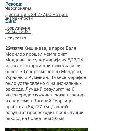
Рекорд: 
Мероприятия
Дистанция: 
84.277,90 метров
Знаменитости
Дата:
Сооружения
22 мая 2021
Искусство
22 мая в Кишиневе, в парке Валя 
Новости
Морилор прошел чемпионат 
Молдовы по супермарафону 6/12/24 
часов, в котором приняли учасития 
более 50 спортсменов из Молдовы, 
Украины и Румынии. За весь марафон 
было установлено 4 национальных 
рекорда. Лучший результат на 6 
часов среди мужчин показал тренер 
и спортсмен Виталий Георгицэ, 
пробежав 84,277 км. Данный 
результат превосходит предыдущий 
рекорд на более чем 30 км. 