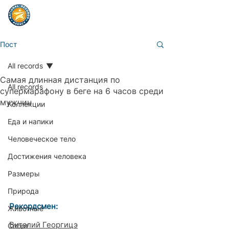
Пост
All records
Самая длинная дистанция по
All records
супермарафону в беге на 6 часов среди
мужчин
Коллекции
Еда и напики
Человеческое тело
Достижения человека
Размеры
Природа
Рекордсмен:
Животные
Виталий Георгицэ
Спорт