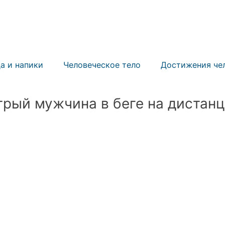
ИЛА
БИЗНЕС РЕКОРД
ПРИГЛАСИТЬ СУДЬЮ
У
а и напики
Человеческое тело
Достижения че
рый мужчина в беге на дистан
Спорт
Мероприятия
Знаменитости
Соор