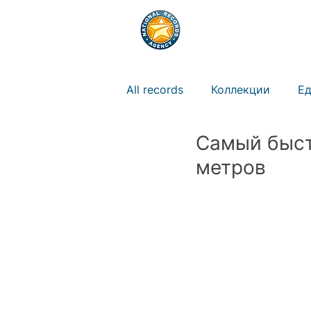
РЕКОРДЫ
ПРАВ
All records
Коллекции
Ед
Самый быст
Природа
Животные
метров
Искусство
Новости