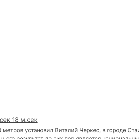
           
сек 18 м.сек
0 метров установил Виталий Черкес, в городе Стаи
, и его результат до сих пор является национальн