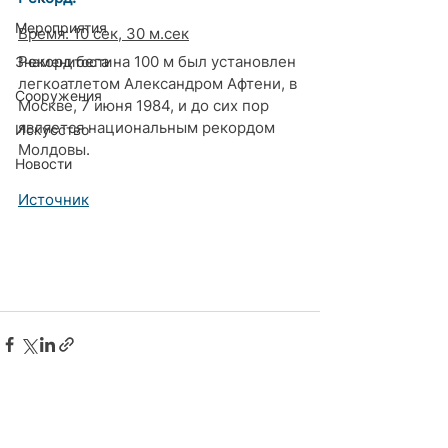
Мероприятия
Время: 10 сек, 30 м.сек
Рекорд бега на 100 м был установлен 
Знаменитости
легкоатлетом Александром Афтени, в 
Сооружения
Москве, 7 июня 1984, и до сих пор 
является национальным рекордом 
Искусство
Молдовы.
Новости
Источник
Комментарии