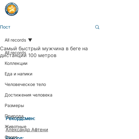
Пост
All records
Самый быстрый мужчина в беге на
All records
дистанции 100 метров
Коллекции
Еда и напики
Человеческое тело
Достижения человека
Размеры
Природа
Рекордсмен:
Животные
Александр Афтени
Спорт
Рекорд: 