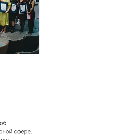
об 
рной сфере. 
ров 