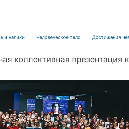
ИЛА
БИЗНЕС РЕКОРД
ПРИГЛАСИТЬ СУДЬЮ
У
а и напики
Человеческое тело
Достижения че
ная коллективная презентация к
Спорт
Мероприятия
Знаменитости
Соор