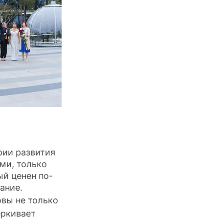
рии развития 
ми, только 
ый ценен по-
ание.
вы не только 
еркивает 