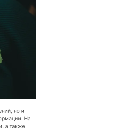
ний, но и 
ормации. На 
, а также 