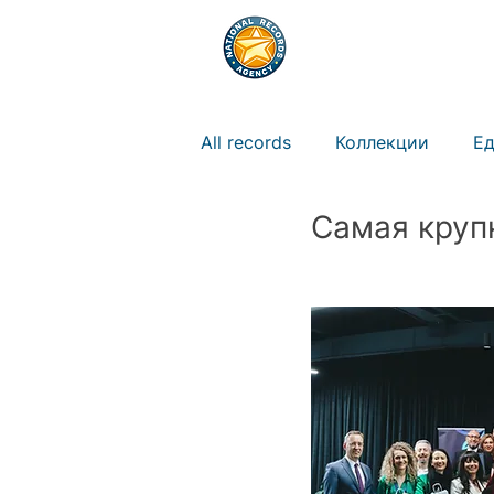
РЕКОРДЫ
ПРАВ
All records
Коллекции
Ед
Самая круп
Природа
Животные
Искусство
Новости