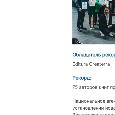
Обладатель реко
Editura Createrra
Рекорд: 
75 авторов книг п
Национальное аге
установлении ново
Впечатляюще прод