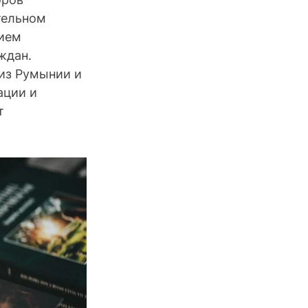
тельном 
ием 
ждан.
из Румынии и 
ции и 
т 