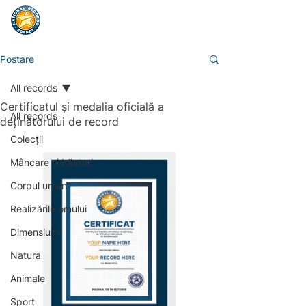
Postare
All records
Certificatul și medalia oficială a
All records
deținătorului de record
Colecții
Mâncare și băuturi
Corpul uman
Realizările omului
Dimensiuini
Natura
Animale
Sport