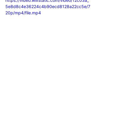
https://video.wixstatic.com/video/12c03a_
5e8d8c4e36224c4b90ecd8128a22cc5e/7
20p/mp4/file.mp4