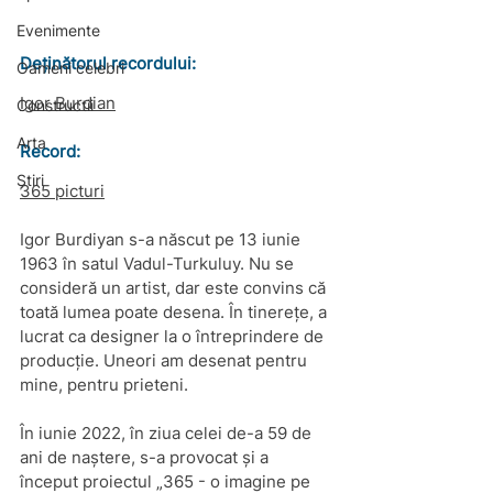
Evenimente
Deținătorul recordului:
Oameni celebri
Igor Burdian
Constructii
Arta
Record: 
Știri
365 picturi
Igor Burdiyan s-a născut pe 13 iunie 
1963 în satul Vadul-Turkuluy. Nu se 
consideră un artist, dar este convins că 
toată lumea poate desena. În tinerețe, a 
lucrat ca designer la o întreprindere de 
producție. Uneori am desenat pentru 
mine, pentru prieteni.
În iunie 2022, în ziua celei de-a 59 de 
ani de naștere, s-a provocat și a 
început proiectul „365 - o imagine pe 