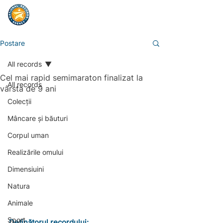
Postare
All records
Cel mai rapid semimaraton finalizat la
All records
vârsta de 9 ani
Colecții
Mâncare și băuturi
Corpul uman
Realizările omului
Dimensiuini
Natura
Animale
Sport
Deținătorul recordului: