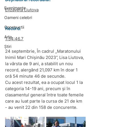
Evenimente
Elizaveta Liutova
Oameni celebri
Constructii
Record: 
Arta
1:54:46.7
Știri
24 septembrie, În cadrul „Maratonului 
Inimii Mari Chișinău 2023”, Lisa Liutova, 
la vârsta de 9 ani, a stabilit un nou 
record, alergând 21,097 km în doar 1 
oră 54 minute 46 de secunde.
Cu acest rezultat, ea a ocupat locul 1 la 
categoria 14-19 ani, precum și în 
clasamentul general între toate femeile 
care au luat parte la cursa de 21 de km 
- au venit 22 din 158 de concurente.