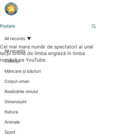
Postare
All records
Cel mai mare număr de spectatori ai unei
All records
lecții online de limba engleză în limba
română pe YouTube.
Colecții
Mâncare și băuturi
Corpul uman
Realizările omului
Dimensiuini
Natura
Animale
Sport