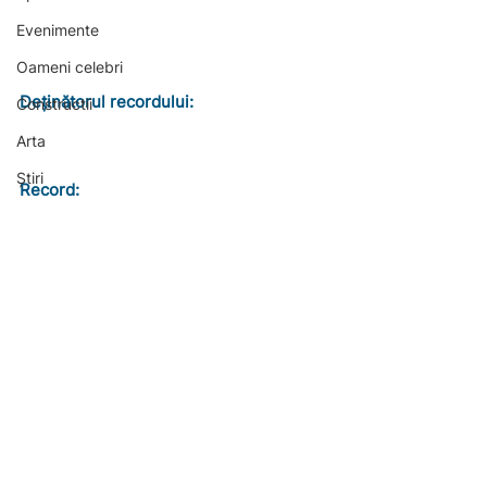
Evenimente
Oameni celebri
Deținătorul recordului:
Constructii
Arta
Știri
Record: