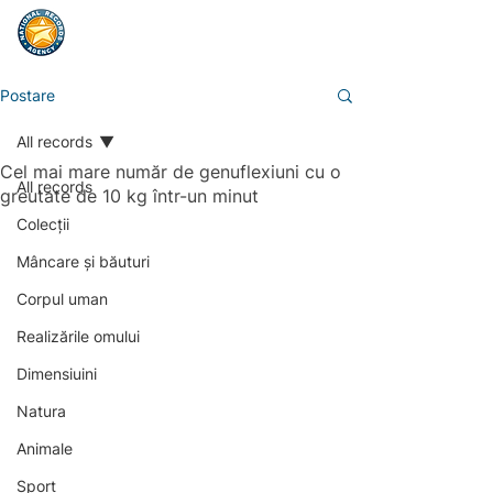
Postare
All records
Cel mai mare număr de genuflexiuni cu o
All records
greutate de 10 kg într-un minut
Colecții
Mâncare și băuturi
Corpul uman
Realizările omului
Dimensiuini
Natura
Animale
Sport