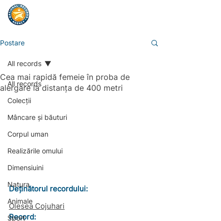
Postare
All records
Cea mai rapidă femeie în proba de
All records
alergare la distanța de 400 metri
Colecții
Mâncare și băuturi
Corpul uman
Realizările omului
Dimensiuini
Natura
Deținătorul recordului:
Animale
Olesea Cojuhari
Record: 
Sport