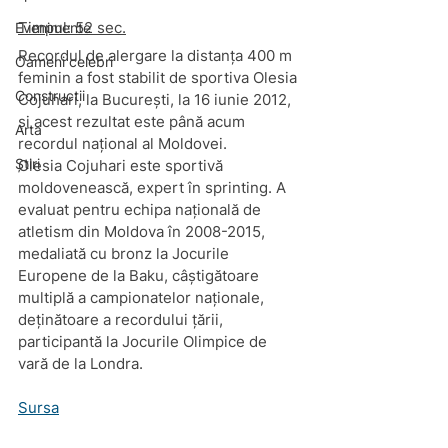
Timpul: 52 sec.
Evenimente
Recordul de alergare la distanța 400 m 
Oameni celebri
feminin a fost stabilit de sportiva Olesia 
Constructii
Cojuhari, la București, la 16 iunie 2012, 
și acest rezultat este până acum 
Arta
recordul național al Moldovei.
Știri
Olesia Cojuhari este sportivă 
moldovenească, expert în sprinting. A 
evaluat pentru echipa națională de 
atletism din Moldova în 2008-2015, 
medaliată cu bronz la Jocurile 
Europene de la Baku, câștigătoare 
multiplă a campionatelor naționale, 
deținătoare a recordului țării, 
participantă la Jocurile Olimpice de 
vară de la Londra.
Sursa