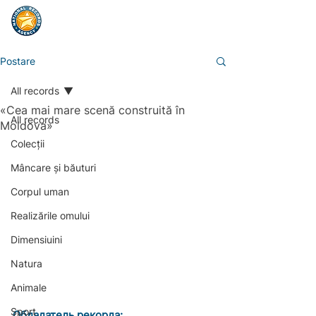
Postare
All records
«Cea mai mare scenă construită în
All records
Moldova»
Colecții
Mâncare și băuturi
Corpul uman
Realizările omului
Dimensiuini
Natura
Animale
Sport
Обладатель рекорда: