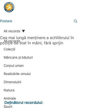
Postare
All records
Cea mai lungă menținere a echilibrului în
All records
poziție de stat în mâini, fără sprijin
Colecții
Mâncare și băuturi
Corpul uman
Realizările omului
Dimensiuini
Natura
Animale
Deținătorul recordului:
Sport