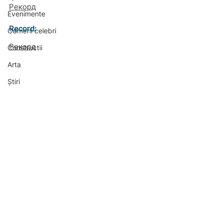
Рекорд
Evenimente
Record: 
Oameni celebri
Рекорд
Constructii
Arta
Știri