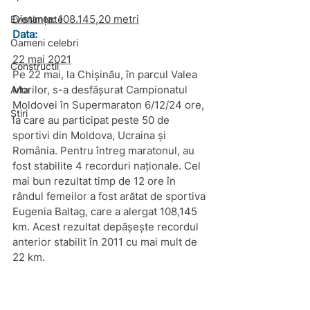
Distanța: 
108.145,20 metri
Evenimente
Data:
Oameni celebri
22 mai 2021
Constructii
Pe 22 mai, la Chișinău, în parcul Valea 
Morilor, s-a desfășurat Campionatul 
Arta
Moldovei în Supermaraton 6/12/24 ore, 
Știri
la care au participat peste 50 de 
sportivi din Moldova, Ucraina și 
România. Pentru întreg maratonul, au 
fost stabilite 4 recorduri naționale. Cel 
mai bun rezultat timp de 12 ore în 
rândul femeilor a fost arătat de sportiva 
Eugenia Baltag
, care a alergat 
108,145
km. Acest rezultat depășește recordul 
anterior stabilit în 2011 cu mai mult de 
22 km.