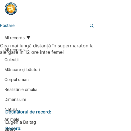
Postare
All records
Cea mai lungă distanță în supermaraton la
All records
alergare în 12 ore între femei
Colecții
Mâncare și băuturi
Corpul uman
Realizările omului
Dimensiuini
Natura
Deținătorul de record:
Animale
Eugenia Baltag
Record: 
Sport