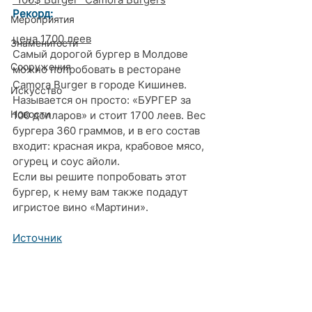
Рекорд: 
Мероприятия
цена 1700 леев
Знаменитости
Самый дорогой бургер в Молдове 
Сооружения
можно попробовать в ресторане 
Camora Burger в городе Кишинев. 
Искусство
Называется он просто: «БУРГЕР за 
Новости
100 долларов» и стоит 1700 леев. Вес 
бургера 360 граммов, и в его состав 
входит: красная икра, крабовое мясо, 
огурец и соус айоли.
Если вы решите попробовать этот 
бургер, к нему вам также подадут 
игристое вино «Мартини». 
Источник