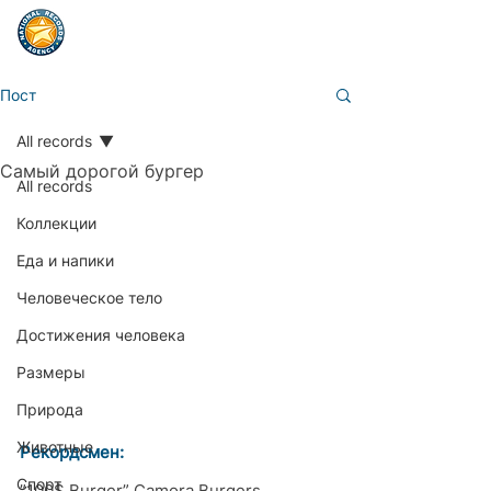
Пост
All records
Самый дорогой бургер
All records
Коллекции
Еда и напики
Человеческое тело
Достижения человека
Размеры
Природа
Животные
Рекордсмен:
Спорт
”100$ Burger” Camora Burgers