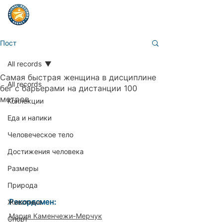
Пост
All records
Самая быстрая женщина в дисциплине
All records
бег с барьерами на дистанции 100
метров
Коллекции
Еда и напики
Человеческое тело
Достижения человека
Размеры
Природа
Рекордсмен:                        
Животные
Мария Каменчежи-Мерчук
Спорт