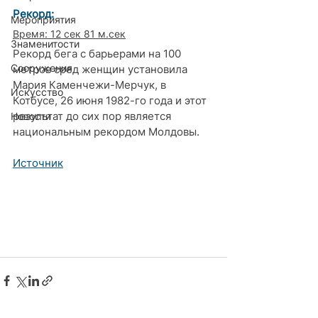
Рекорд: 
Мероприятия
Время: 12 сек 81 м.сек
Знаменитости
Рекорд бега c 
барьерами
 на 100 
Сооружения
метров сред женщин установила 
Мария Каменчежи-Мерчук
, в 
Искусство
Котбусе, 26 июня 1982-го года и этот 
результат до сих пор является 
Новости
национальным рекордом Молдовы.
Источник