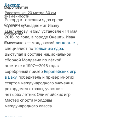
Рекорд: 
Мероприятия
Расстояние: 20 метра 80 см
Знаменитости
Рекорд 
в толкании ядра 
среди 
Сооружения
мужчин принадлежит 
Ивану 
Емельянову
, и был установлен 14 мая 
Искусство
2016-го года, в городе Онешть. 
Иван 
Емельянов — молдавский 
легкоатлет
, 
Новости
специалист по 
толканию ядра
. 
Выступал в составе национальной 
сборной Молдавии по лёгкой 
атлетике в 1997—2016 годах, 
серебряный призёр 
Европейских игр 
в Баку
, победитель и призёр многих 
стартов международного значения, 
рекордсмен страны, участник 
четырёх летних Олимпийских игр. 
Мастер спорта Молдовы 
международного класса. 