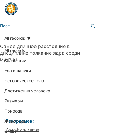
Пост
All records
Самое длинное расстояние в
All records
дисциплине толкание ядра среди
мужчин
Коллекции
Еда и напики
Человеческое тело
Достижения человека
Размеры
Природа
Рекордсмен:                        
Животные
Иван Емельянов
Спорт