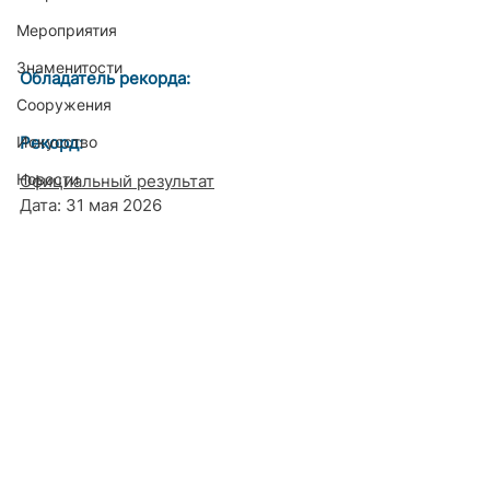
Мероприятия
Знаменитости
Обладатель рекорда:
Сооружения
Искусство
Рекорд:
Новости
Официальный результат
Дата: 31 мая 2026