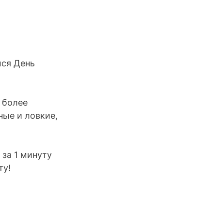
ся День 
 более 
ые и ловкие, 
за 1 минуту 
ту!