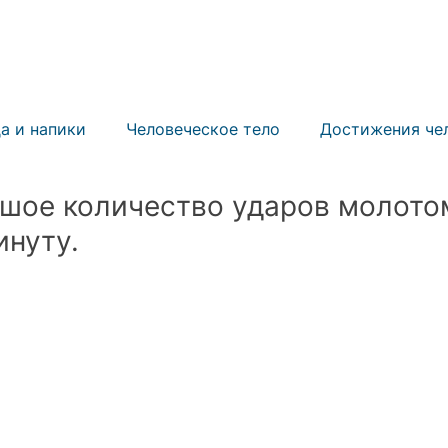
ИЛА
БИЗНЕС РЕКОРД
ПРИГЛАСИТЬ СУДЬЮ
У
а и напики
Человеческое тело
Достижения че
шое количество ударов молото
Спорт
Мероприятия
Знаменитости
Соор
инуту.