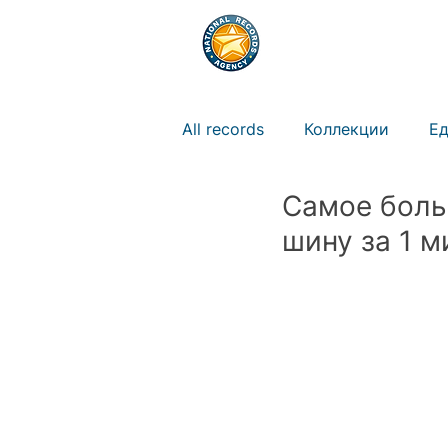
РЕКОРДЫ
ПРАВ
All records
Коллекции
Ед
Самое боль
Природа
Животные
шину за 1 м
Искусство
Новости