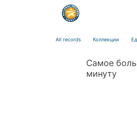
РЕКОРДЫ
ПРАВ
All records
Коллекции
Ед
Самое боль
Природа
Животные
минуту
Искусство
Новости