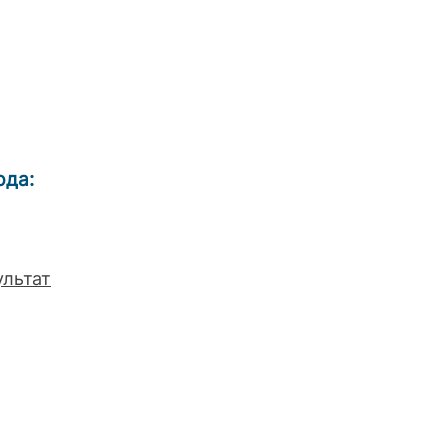
рда:
льтат