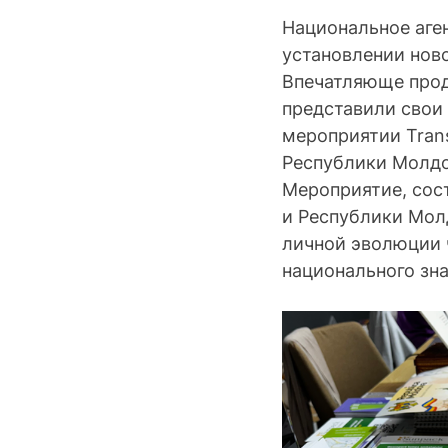
Национальное аге
установлении ново
Впечатляюще прод
представили свои 
мероприятии Tran
Республики Молдо
Мероприятие, сост
и Республики Мол
личной эволюции 
национального зна