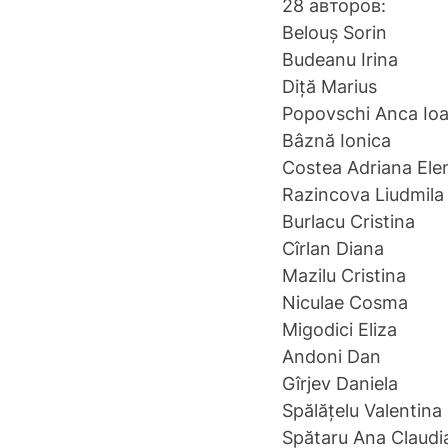
28 авторов:
Belouș Sorin
Budeanu Irina
Diță Marius
Popovschi Anca Io
Bâznă Ionica
Costea Adriana Ele
Razincova Liudmila
Burlacu Cristina
Cîrlan Diana
Mazilu Cristina
Niculae Cosma
Migodici Eliza
Andoni Dan
Gîrjev Daniela
Spălățelu Valentina
Spătaru Ana Claudi