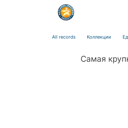
РЕКОРДЫ
ПРАВ
All records
Коллекции
Ед
Самая круп
Природа
Животные
Искусство
Новости