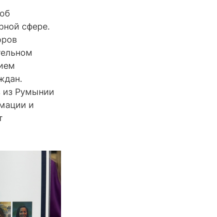
об 
рной сфере. 
оров 
тельном 
ием 
ждан.
в из Румынии 
мации и 
т 