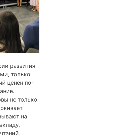
рии развития 
ми, только 
ый ценен по-
ание.
вы не только 
еркивает 
зывают на 
вкладу, 
чтаний.