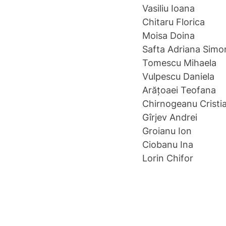
Vasiliu Ioana
Chitaru Florica
Moisa Doina
Safta Adriana Simo
Tomescu Mihaela
Vulpescu Daniela
Arățoaei Teofana
Chirnogeanu Cristi
Gîrjev Andrei
Groianu Ion
Ciobanu Ina
Lorin Chifor